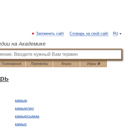
Запомнить сайт
Словарь на свой сайт
RU
едии на Академике
Толкования
Переводы
Книги
Игры ⚽
арь
қамыр
қамырлау
қамырсымақ
қамыс