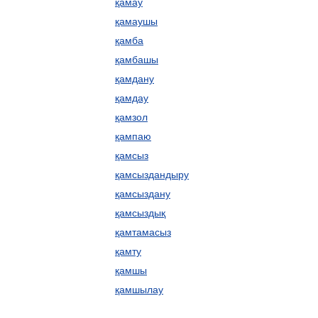
қамау
қамаушы
қамба
қамбашы
қамдану
қамдау
қамзол
қампаю
қамсыз
қамсыздандыру
қамсыздану
қамсыздық
қамтамасыз
қамту
қамшы
қамшылау