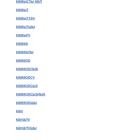
қамысты көл
қамыт
қамыттау
қамытшы
қамығу
қамқа
қамқалы
қамқор
қамқорлық
қамқорсу
қамқорсыз
қамқорсыздық
қамқоршы
қан
қаналу
қаналушы