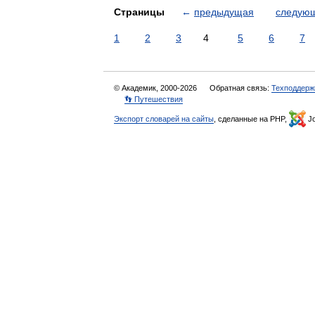
Страницы
←
предыдущая
следую
1
2
3
4
5
6
7
© Академик, 2000-2026
Обратная связь:
Техподдерж
👣 Путешествия
Экспорт словарей на сайты
, сделанные на PHP,
Jo