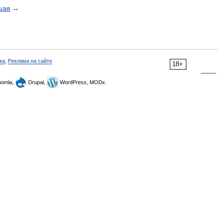
щая
→
ка
,
Реклама на сайте
18+
omla,
Drupal,
WordPress, MODx.