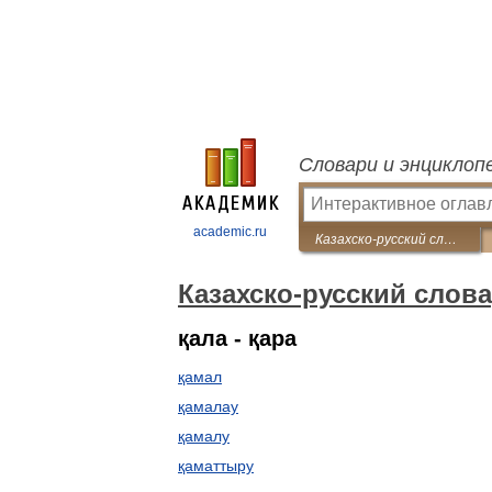
Словари и энциклоп
academic.ru
Казахско-русский словарь
Казахско-русский слов
қала - қара
қамал
қамалау
қамалу
қаматтыру